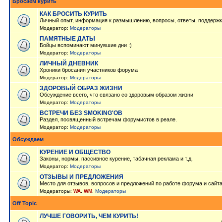
Бросаем курить
КАК БРОСИТЬ КУРИТЬ
Личный опыт, информация к размышлению, вопросы, ответы, поддержк
Модератор:
Модераторы
ПАМЯТНЫЕ ДАТЫ
Бойцы вспоминают минувшие дни :)
Модератор:
Модераторы
ЛИЧНЫЙ ДНЕВНИК
Хроники бросания участников форума
Модератор:
Модераторы
ЗДОРОВЫЙ ОБРАЗ ЖИЗНИ
Обсуждение всего, что связано со здоровым образом жизни
Модератор:
Модераторы
ВСТРЕЧИ БЕЗ SMOKING'OB
Раздел, посвященный встречам форумистов в реале.
Модератор:
Модераторы
Обсуждаем
КУРЕНИЕ И ОБЩЕСТВО
Законы, нормы, пассивное курение, табачная реклама и т.д.
Модератор:
Модераторы
ОТЗЫВЫ И ПРЕДЛОЖЕНИЯ
Место для отзывов, вопросов и предложений по работе форума и сайт
Модераторы:
WA
,
WM
,
Модераторы
Off Topic
ЛУЧШЕ ГОВОРИТЬ, ЧЕМ КУРИТЬ!