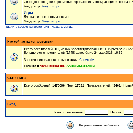
Свободное общение бросивших, бросающих и собирающихся бросать
Модератор:
Модераторы
Игры
Для различных форумных игр
Модератор:
Модераторы
Удалить cookies конференции
|
Наша команда
Кто сейчас на конференции
Всего посетителей:
111
, из них зарегистрированных: 1, скрытых: 2 и г
Больше всего посетителей (
1448
) здесь было 24 мар 2026, 19:32
Зарегистрированные пользователи:
Cadynotly
Легенда ::
Администраторы
,
Супермодераторы
Статистика
Всего сообщений:
1470098
| Тем:
17032
| Пользователей:
43461
| Новый
Вход
Имя пользователя:
Пароль:
Непрочитанные сообщения