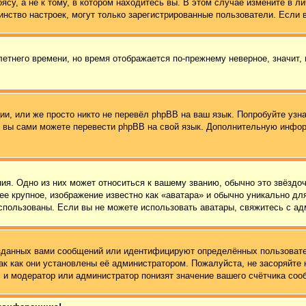
су, а не к тому, в котором находитесь вы. В этом случае измените в ли
ьшинство настроек, могут только зарегистрированные пользователи. Если
летнего времени, но время отображается по-прежнему неверное, значит,
и, или же просто никто не перевёл phpBB на ваш язык. Попробуйте узн
 то вы сами можете перевести phpBB на свой язык. Дополнительную инф
ия. Одно из них может относиться к вашему званию, обычно это звёздоч
ее крупное, изображение известно как «аватара» и обычно уникально дл
ь использованы. Если вы не можете использовать аватары, свяжитесь с 
зданных вами сообщений или идентифицируют определённых пользовате
ак как они установлены её администратором. Пожалуйста, не засоряйт
 и модератор или администратор понизят значение вашего счётчика соо