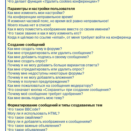
Что делает функция «Удалить cookies конференции»?
Параметры и настройки пользователя
Как мне изменить мои настройки?
На конференции неправильное время!
Я изменил часовой пояс, но время всё равно неправильное!
Моего языка нет в списке!
Как я могу поместить изображение вместе со своим именем?
Что такое звание и как я могу изменить его?
Когда я щёлкаю по ссылке «email», от меня требуют войти на конференц
Создание сообщений
Как мне создать тему в форуме?
Как мне отредактировать или удалить сообщение?
Как мне добавить подпись к своему сообщению?
Как мне создать опрос?
Почему я не могу добавить больше вариантов ответа?
Как мне отредактировать или удалить опрос?
Почему мне недоступны некоторые форумы?
Почему я не могу добавлять вложения?
Почему я получил предупреждение?
Как мне пожаловаться на сообщения модератору?
Что означает кнопка «Сохранить» при создании сообщения?
Почему моё сообщение требует одобрения?
Как мне вновь поднять мою тему?
Форматирование сообщений и типы создаваемых тем
Что такое BBCode?
Могу ли я использовать HTML?
Что такое смайлики?
Могу ли я добавлять изображения к сообщениям?
Что такое важные объявления?
Что такое объявления?