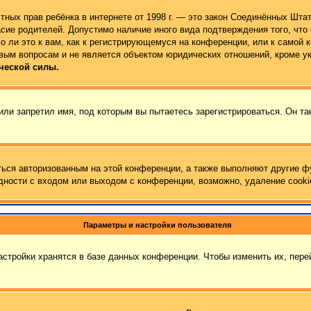
 частных прав ребёнка в интернете от 1998 г. — это закон Соединённых Ш
сие родителей. Допустимо наличие иного вида подтверждения того, чт
 ли это к вам, как к регистрирующемуся на конференции, или к самой 
вым вопросам и не является объектом юридических отношений, кроме у
ческой силы.
ли запретил имя, под которым вы пытаетесь зарегистрироваться. Он та
ться авторизованным на этой конференции, а также выполняют другие ф
ности с входом или выходом с конференции, возможно, удаление cooki
Параметры и настройки пользователя
стройки хранятся в базе данных конференции. Чтобы изменить их, пер