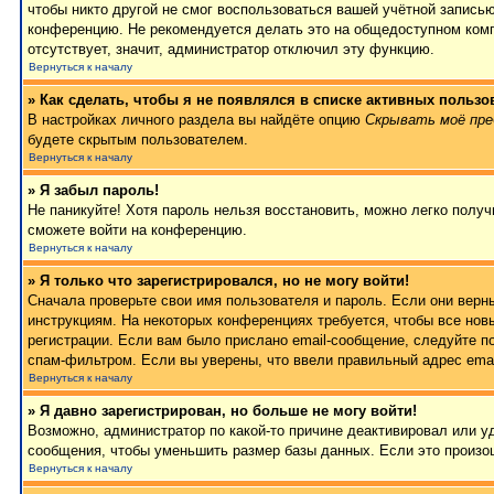
чтобы никто другой не смог воспользоваться вашей учётной записью
конференцию. Не рекомендуется делать это на общедоступном компь
отсутствует, значит, администратор отключил эту функцию.
Вернуться к началу
» Как сделать, чтобы я не появлялся в списке активных пользо
В настройках личного раздела вы найдёте опцию
Скрывать моё пре
будете скрытым пользователем.
Вернуться к началу
» Я забыл пароль!
Не паникуйте! Хотя пароль нельзя восстановить, можно легко полу
сможете войти на конференцию.
Вернуться к началу
» Я только что зарегистрировался, но не могу войти!
Сначала проверьте свои имя пользователя и пароль. Если они верн
инструкциям. На некоторых конференциях требуется, чтобы все но
регистрации. Если вам было прислано email-сообщение, следуйте п
спам-фильтром. Если вы уверены, что ввели правильный адрес emai
Вернуться к началу
» Я давно зарегистрирован, но больше не могу войти!
Возможно, администратор по какой-то причине деактивировал или 
сообщения, чтобы уменьшить размер базы данных. Если это произош
Вернуться к началу