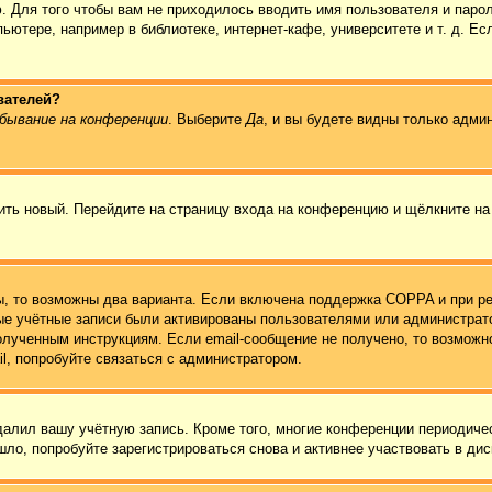
. Для того чтобы вам не приходилось вводить имя пользователя и паро
ютере, например в библиотеке, интернет-кафе, университете и т. д. Ес
вателей?
бывание на конференции
. Выберите
Да
, и вы будете видны только адми
чить новый. Перейдите на страницу входа на конференцию и щёлкните н
ы, то возможны два варианта. Если включена поддержка COPPA и при ре
вые учётные записи были активированы пользователями или администрат
олученным инструкциям. Если email-сообщение не получено, то возможно
l, попробуйте связаться с администратором.
удалил вашу учётную запись. Кроме того, многие конференции периодич
ло, попробуйте зарегистрироваться снова и активнее участвовать в дис