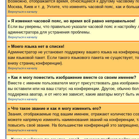
Возможно, отображается время, относящееся к другому часовому поя
Москва, Киев и т. д. Учтите, что изменять часовой пояс, как и бол
Вернуться к началу
» Я изменил часовой пояс, но время всё равно неправильное!
Если вы уверены, что правильно указали часовой пояс и настройку 
администратора для устранения проблемы.
Вернуться к началу
» Моего языка нет в списке!
Администратор не установил поддержку вашего языка на конференци
вам языковой пакет. Если такого языкового пакета не существует,
внизу страниц конференции).
Вернуться к началу
» Как я могу поместить изображение вместе со своим именем?
Вместе с именем пользователя могут присутствовать два изображен
вы оставили или на ваш статус на конференции. Другое, обычно бол
поддержка аватар, и от него же зависит, какие аватары могут быт
Вернуться к началу
» Что такое звание и как я могу изменить его?
Звания, отображаемые под вашим именем, отражают количество со
можете напрямую изменять наименования званий на конференции, т
повысить своё звание. На большинстве конференций это запрещено,
Вернуться к началу