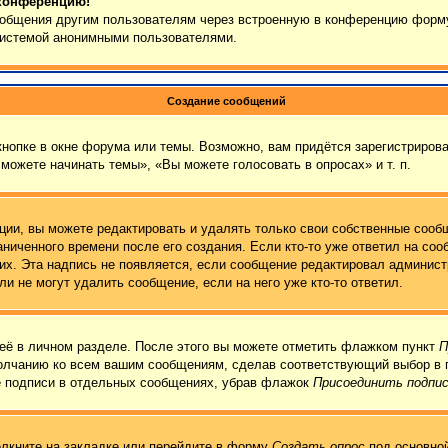
 конференцию!
сообщения другим пользователям через встроенную в конференцию форму
 системой анонимными пользователями.
Создание сообщений
нопке в окне форума или темы. Возможно, вам придётся зарегистрирова
можете начинать темы», «Вы можете голосовать в опросах» и т. п.
ии, вы можете редактировать и удалять только свои собственные сообщ
ниченного времени после его создания. Если кто-то уже ответил на соо
них. Эта надпись не появляется, если сообщение редактировал админист
и не могут удалить сообщение, если на него уже кто-то ответил.
её в личном разделе. После этого вы можете отметить флажком пункт
П
молчанию ко всем вашим сообщениям, сделав соответствующий выбор в 
е подписи в отдельных сообщениях, убрав флажок
Присоединить подпи
лкните на закладке или перейдите в форму
Создать опрос
под основной