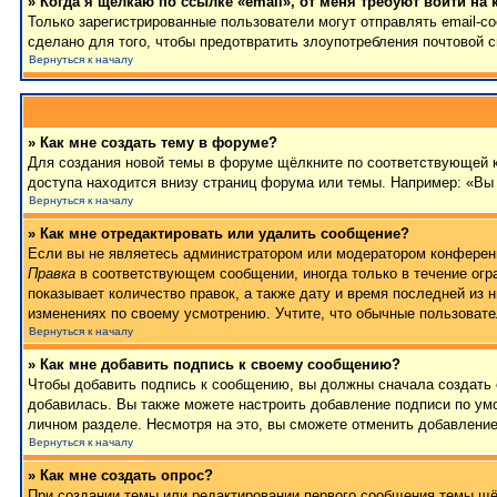
» Когда я щёлкаю по ссылке «email», от меня требуют войти на
Только зарегистрированные пользователи могут отправлять email-
сделано для того, чтобы предотвратить злоупотребления почтовой
Вернуться к началу
» Как мне создать тему в форуме?
Для создания новой темы в форуме щёлкните по соответствующей к
доступа находится внизу страниц форума или темы. Например: «Вы 
Вернуться к началу
» Как мне отредактировать или удалить сообщение?
Если вы не являетесь администратором или модератором конференц
Правка
в соответствующем сообщении, иногда только в течение огра
показывает количество правок, а также дату и время последней из 
изменениях по своему усмотрению. Учтите, что обычные пользовател
Вернуться к началу
» Как мне добавить подпись к своему сообщению?
Чтобы добавить подпись к сообщению, вы должны сначала создать 
добавилась. Вы также можете настроить добавление подписи по у
личном разделе. Несмотря на это, вы сможете отменить добавлени
Вернуться к началу
» Как мне создать опрос?
При создании темы или редактировании первого сообщения темы щё