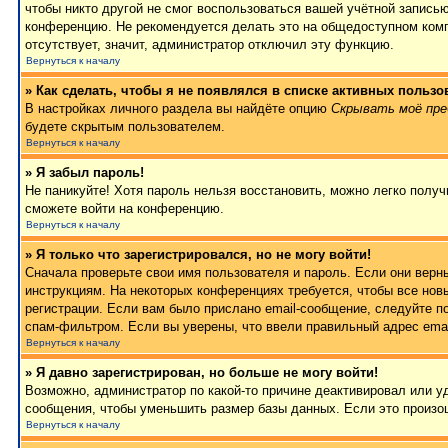
чтобы никто другой не смог воспользоваться вашей учётной записью
конференцию. Не рекомендуется делать это на общедоступном компь
отсутствует, значит, администратор отключил эту функцию.
Вернуться к началу
» Как сделать, чтобы я не появлялся в списке активных пользо
В настройках личного раздела вы найдёте опцию
Скрывать моё пре
будете скрытым пользователем.
Вернуться к началу
» Я забыл пароль!
Не паникуйте! Хотя пароль нельзя восстановить, можно легко полу
сможете войти на конференцию.
Вернуться к началу
» Я только что зарегистрировался, но не могу войти!
Сначала проверьте свои имя пользователя и пароль. Если они верн
инструкциям. На некоторых конференциях требуется, чтобы все но
регистрации. Если вам было прислано email-сообщение, следуйте п
спам-фильтром. Если вы уверены, что ввели правильный адрес emai
Вернуться к началу
» Я давно зарегистрирован, но больше не могу войти!
Возможно, администратор по какой-то причине деактивировал или 
сообщения, чтобы уменьшить размер базы данных. Если это произош
Вернуться к началу