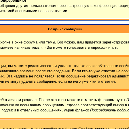
 конференцию!
сообщения другим пользователям через встроенную в конференцию форму
 системой анонимными пользователями.
Создание сообщений
нопке в окне форума или темы. Возможно, вам придётся зарегистрирова
можете начинать темы», «Вы можете голосовать в опросах» и т. п.
ии, вы можете редактировать и удалять только свои собственные сообщ
ниченного времени после его создания. Если кто-то уже ответил на соо
них. Эта надпись не появляется, если сообщение редактировал админист
и не могут удалить сообщение, если на него уже кто-то ответил.
её в личном разделе. После этого вы можете отметить флажком пункт
П
молчанию ко всем вашим сообщениям, сделав соответствующий выбор в 
е подписи в отдельных сообщениях, убрав флажок
Присоединить подпи
лкните на закладке или перейдите в форму
Создать опрос
под основной