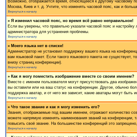
Возможно, отображается время, относящееся к другому часовому поя
Москва, Киев и т. д. Учтите, что изменять часовой пояс, как и бол
Вернуться к началу
» Я изменил часовой пояс, но время всё равно неправильное!
Если вы уверены, что правильно указали часовой пояс и настройку 
администратора для устранения проблемы.
Вернуться к началу
» Моего языка нет в списке!
Администратор не установил поддержку вашего языка на конференци
вам языковой пакет. Если такого языкового пакета не существует,
внизу страниц конференции).
Вернуться к началу
» Как я могу поместить изображение вместе со своим именем?
Вместе с именем пользователя могут присутствовать два изображен
вы оставили или на ваш статус на конференции. Другое, обычно бол
поддержка аватар, и от него же зависит, какие аватары могут быт
Вернуться к началу
» Что такое звание и как я могу изменить его?
Звания, отображаемые под вашим именем, отражают количество со
можете напрямую изменять наименования званий на конференции, т
повысить своё звание. На большинстве конференций это запрещено,
Вернуться к началу