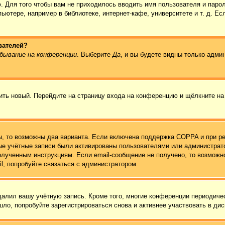
. Для того чтобы вам не приходилось вводить имя пользователя и паро
ютере, например в библиотеке, интернет-кафе, университете и т. д. Ес
вателей?
бывание на конференции
. Выберите
Да
, и вы будете видны только адми
чить новый. Перейдите на страницу входа на конференцию и щёлкните н
ы, то возможны два варианта. Если включена поддержка COPPA и при ре
вые учётные записи были активированы пользователями или администрат
олученным инструкциям. Если email-сообщение не получено, то возможно
l, попробуйте связаться с администратором.
удалил вашу учётную запись. Кроме того, многие конференции периодич
ло, попробуйте зарегистрироваться снова и активнее участвовать в дис