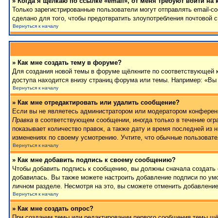
» Когда я щёлкаю по ссылке «email», от меня требуют войти на
Только зарегистрированные пользователи могут отправлять email-
сделано для того, чтобы предотвратить злоупотребления почтовой
Вернуться к началу
» Как мне создать тему в форуме?
Для создания новой темы в форуме щёлкните по соответствующей к
доступа находится внизу страниц форума или темы. Например: «Вы 
Вернуться к началу
» Как мне отредактировать или удалить сообщение?
Если вы не являетесь администратором или модератором конференц
Правка
в соответствующем сообщении, иногда только в течение огра
показывает количество правок, а также дату и время последней из 
изменениях по своему усмотрению. Учтите, что обычные пользовател
Вернуться к началу
» Как мне добавить подпись к своему сообщению?
Чтобы добавить подпись к сообщению, вы должны сначала создать 
добавилась. Вы также можете настроить добавление подписи по у
личном разделе. Несмотря на это, вы сможете отменить добавлени
Вернуться к началу
» Как мне создать опрос?
При создании темы или редактировании первого сообщения темы щё