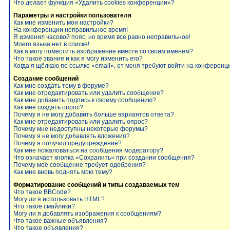
Что делает функция «Удалить cookies конференции»?
Параметры и настройки пользователя
Как мне изменить мои настройки?
На конференции неправильное время!
Я изменил часовой пояс, но время всё равно неправильное!
Моего языка нет в списке!
Как я могу поместить изображение вместе со своим именем?
Что такое звание и как я могу изменить его?
Когда я щёлкаю по ссылке «email», от меня требуют войти на конференц
Создание сообщений
Как мне создать тему в форуме?
Как мне отредактировать или удалить сообщение?
Как мне добавить подпись к своему сообщению?
Как мне создать опрос?
Почему я не могу добавить больше вариантов ответа?
Как мне отредактировать или удалить опрос?
Почему мне недоступны некоторые форумы?
Почему я не могу добавлять вложения?
Почему я получил предупреждение?
Как мне пожаловаться на сообщения модератору?
Что означает кнопка «Сохранить» при создании сообщения?
Почему моё сообщение требует одобрения?
Как мне вновь поднять мою тему?
Форматирование сообщений и типы создаваемых тем
Что такое BBCode?
Могу ли я использовать HTML?
Что такое смайлики?
Могу ли я добавлять изображения к сообщениям?
Что такое важные объявления?
Что такое объявления?