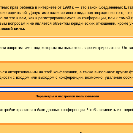
 частных прав ребёнка в интернете от 1998 г. — это закон Соединённых Ш
сие родителей. Допустимо наличие иного вида подтверждения того, чт
 ли это к вам, как к регистрирующемуся на конференции, или к самой 
вым вопросам и не является объектом юридических отношений, кроме у
ческой силы.
ли запретил имя, под которым вы пытаетесь зарегистрироваться. Он та
ться авторизованным на этой конференции, а также выполняют другие ф
ности с входом или выходом с конференции, возможно, удаление cooki
Параметры и настройки пользователя
стройки хранятся в базе данных конференции. Чтобы изменить их, пер