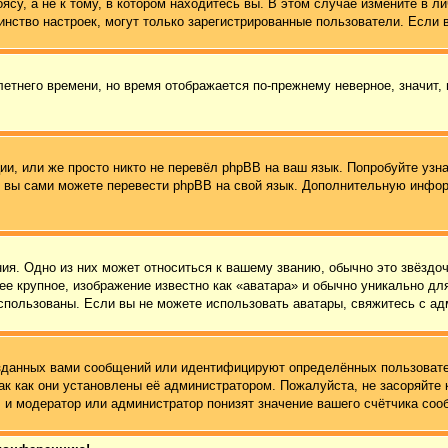
су, а не к тому, в котором находитесь вы. В этом случае измените в ли
ьшинство настроек, могут только зарегистрированные пользователи. Если
летнего времени, но время отображается по-прежнему неверное, значит,
и, или же просто никто не перевёл phpBB на ваш язык. Попробуйте узн
 то вы сами можете перевести phpBB на свой язык. Дополнительную инф
ия. Одно из них может относиться к вашему званию, обычно это звёздоч
ее крупное, изображение известно как «аватара» и обычно уникально дл
ь использованы. Если вы не можете использовать аватары, свяжитесь с 
зданных вами сообщений или идентифицируют определённых пользовате
ак как они установлены её администратором. Пожалуйста, не засоряйт
 и модератор или администратор понизят значение вашего счётчика соо