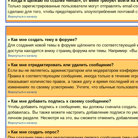
» Когда я щёлкаю по ссылке «email», от меня требуют войти на
Только зарегистрированные пользователи могут отправлять email-
сделано для того, чтобы предотвратить злоупотребления почтовой
Вернуться к началу
» Как мне создать тему в форуме?
Для создания новой темы в форуме щёлкните по соответствующей к
доступа находится внизу страниц форума или темы. Например: «Вы 
Вернуться к началу
» Как мне отредактировать или удалить сообщение?
Если вы не являетесь администратором или модератором конференц
Правка
в соответствующем сообщении, иногда только в течение огра
показывает количество правок, а также дату и время последней из 
изменениях по своему усмотрению. Учтите, что обычные пользовател
Вернуться к началу
» Как мне добавить подпись к своему сообщению?
Чтобы добавить подпись к сообщению, вы должны сначала создать 
добавилась. Вы также можете настроить добавление подписи по у
личном разделе. Несмотря на это, вы сможете отменить добавлени
Вернуться к началу
» Как мне создать опрос?
При создании темы или редактировании первого сообщения темы щё