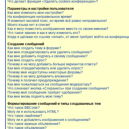
Что делает функция «Удалить cookies конференции»?
Параметры и настройки пользователя
Как мне изменить мои настройки?
На конференции неправильное время!
Я изменил часовой пояс, но время всё равно неправильное!
Моего языка нет в списке!
Как я могу поместить изображение вместе со своим именем?
Что такое звание и как я могу изменить его?
Когда я щёлкаю по ссылке «email», от меня требуют войти на конференц
Создание сообщений
Как мне создать тему в форуме?
Как мне отредактировать или удалить сообщение?
Как мне добавить подпись к своему сообщению?
Как мне создать опрос?
Почему я не могу добавить больше вариантов ответа?
Как мне отредактировать или удалить опрос?
Почему мне недоступны некоторые форумы?
Почему я не могу добавлять вложения?
Почему я получил предупреждение?
Как мне пожаловаться на сообщения модератору?
Что означает кнопка «Сохранить» при создании сообщения?
Почему моё сообщение требует одобрения?
Как мне вновь поднять мою тему?
Форматирование сообщений и типы создаваемых тем
Что такое BBCode?
Могу ли я использовать HTML?
Что такое смайлики?
Могу ли я добавлять изображения к сообщениям?
Что такое важные объявления?
Что такое объявления?