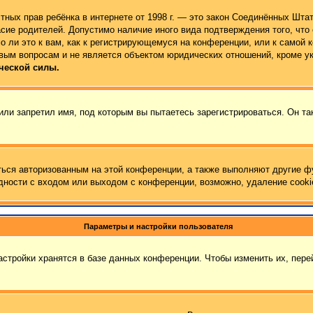
 частных прав ребёнка в интернете от 1998 г. — это закон Соединённых Ш
сие родителей. Допустимо наличие иного вида подтверждения того, чт
 ли это к вам, как к регистрирующемуся на конференции, или к самой 
вым вопросам и не является объектом юридических отношений, кроме у
ческой силы.
ли запретил имя, под которым вы пытаетесь зарегистрироваться. Он та
ться авторизованным на этой конференции, а также выполняют другие ф
ности с входом или выходом с конференции, возможно, удаление cooki
Параметры и настройки пользователя
стройки хранятся в базе данных конференции. Чтобы изменить их, пер