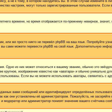
су, а не к тому, в котором находитесь вы. В этом случае измените в ли
ьшинство настроек, могут только зарегистрированные пользователи. Если
летнего времени, но время отображается по-прежнему неверное, значит,
и, или же просто никто не перевёл phpBB на ваш язык. Попробуйте узн
 то вы сами можете перевести phpBB на свой язык. Дополнительную инф
ия. Одно из них может относиться к вашему званию, обычно это звёздоч
ее крупное, изображение известно как «аватара» и обычно уникально дл
ь использованы. Если вы не можете использовать аватары, свяжитесь с 
зданных вами сообщений или идентифицируют определённых пользовате
ак как они установлены её администратором. Пожалуйста, не засоряйт
 и модератор или администратор понизят значение вашего счётчика соо