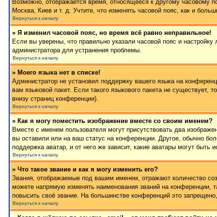
Возможно, отображается время, относящееся к другому часовому поя
Москва, Киев и т. д. Учтите, что изменять часовой пояс, как и бол
Вернуться к началу
» Я изменил часовой пояс, но время всё равно неправильное!
Если вы уверены, что правильно указали часовой пояс и настройку 
администратора для устранения проблемы.
Вернуться к началу
» Моего языка нет в списке!
Администратор не установил поддержку вашего языка на конференци
вам языковой пакет. Если такого языкового пакета не существует,
внизу страниц конференции).
Вернуться к началу
» Как я могу поместить изображение вместе со своим именем?
Вместе с именем пользователя могут присутствовать два изображен
вы оставили или на ваш статус на конференции. Другое, обычно бол
поддержка аватар, и от него же зависит, какие аватары могут быт
Вернуться к началу
» Что такое звание и как я могу изменить его?
Звания, отображаемые под вашим именем, отражают количество со
можете напрямую изменять наименования званий на конференции, т
повысить своё звание. На большинстве конференций это запрещено,
Вернуться к началу