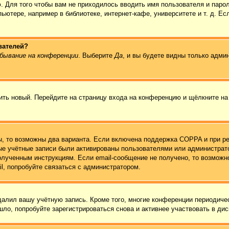
. Для того чтобы вам не приходилось вводить имя пользователя и паро
ютере, например в библиотеке, интернет-кафе, университете и т. д. Ес
вателей?
бывание на конференции
. Выберите
Да
, и вы будете видны только адми
чить новый. Перейдите на страницу входа на конференцию и щёлкните н
ы, то возможны два варианта. Если включена поддержка COPPA и при ре
вые учётные записи были активированы пользователями или администрат
олученным инструкциям. Если email-сообщение не получено, то возможно
l, попробуйте связаться с администратором.
удалил вашу учётную запись. Кроме того, многие конференции периодич
ло, попробуйте зарегистрироваться снова и активнее участвовать в дис