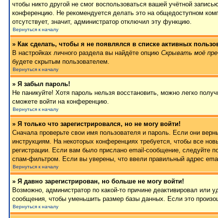
чтобы никто другой не смог воспользоваться вашей учётной записью
конференцию. Не рекомендуется делать это на общедоступном компь
отсутствует, значит, администратор отключил эту функцию.
Вернуться к началу
» Как сделать, чтобы я не появлялся в списке активных пользо
В настройках личного раздела вы найдёте опцию
Скрывать моё пре
будете скрытым пользователем.
Вернуться к началу
» Я забыл пароль!
Не паникуйте! Хотя пароль нельзя восстановить, можно легко полу
сможете войти на конференцию.
Вернуться к началу
» Я только что зарегистрировался, но не могу войти!
Сначала проверьте свои имя пользователя и пароль. Если они верн
инструкциям. На некоторых конференциях требуется, чтобы все но
регистрации. Если вам было прислано email-сообщение, следуйте п
спам-фильтром. Если вы уверены, что ввели правильный адрес emai
Вернуться к началу
» Я давно зарегистрирован, но больше не могу войти!
Возможно, администратор по какой-то причине деактивировал или 
сообщения, чтобы уменьшить размер базы данных. Если это произош
Вернуться к началу