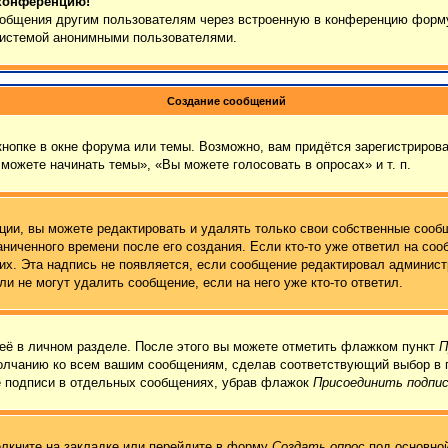
 конференцию!
сообщения другим пользователям через встроенную в конференцию форму
 системой анонимными пользователями.
Создание сообщений
нопке в окне форума или темы. Возможно, вам придётся зарегистрирова
можете начинать темы», «Вы можете голосовать в опросах» и т. п.
ии, вы можете редактировать и удалять только свои собственные сообщ
ниченного времени после его создания. Если кто-то уже ответил на соо
них. Эта надпись не появляется, если сообщение редактировал админист
и не могут удалить сообщение, если на него уже кто-то ответил.
её в личном разделе. После этого вы можете отметить флажком пункт
П
молчанию ко всем вашим сообщениям, сделав соответствующий выбор в 
е подписи в отдельных сообщениях, убрав флажок
Присоединить подпи
лкните на закладке или перейдите в форму
Создать опрос
под основной