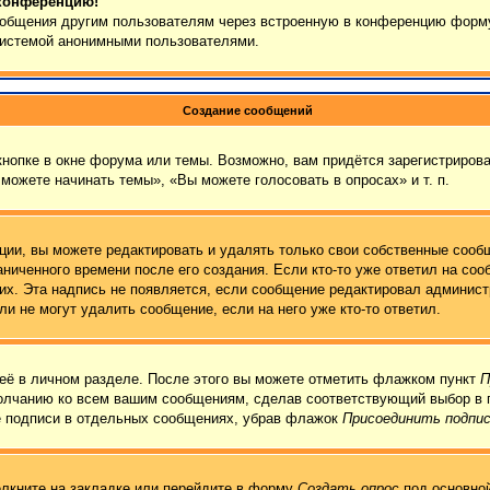
 конференцию!
сообщения другим пользователям через встроенную в конференцию форму
 системой анонимными пользователями.
Создание сообщений
нопке в окне форума или темы. Возможно, вам придётся зарегистрирова
можете начинать темы», «Вы можете голосовать в опросах» и т. п.
ии, вы можете редактировать и удалять только свои собственные сообщ
ниченного времени после его создания. Если кто-то уже ответил на соо
них. Эта надпись не появляется, если сообщение редактировал админист
и не могут удалить сообщение, если на него уже кто-то ответил.
её в личном разделе. После этого вы можете отметить флажком пункт
П
молчанию ко всем вашим сообщениям, сделав соответствующий выбор в 
е подписи в отдельных сообщениях, убрав флажок
Присоединить подпи
лкните на закладке или перейдите в форму
Создать опрос
под основной