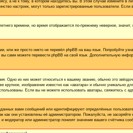
су, а не к тому, в котором находитесь вы. В этом случае измените в ли
ьшинство настроек, могут только зарегистрированные пользователи. Если
летнего времени, но время отображается по-прежнему неверное, значит,
и, или же просто никто не перевёл phpBB на ваш язык. Попробуйте узн
 то вы сами можете перевести phpBB на свой язык. Дополнительную инф
ия. Одно из них может относиться к вашему званию, обычно это звёздоч
ее крупное, изображение известно как «аватара» и обычно уникально дл
ь использованы. Если вы не можете использовать аватары, свяжитесь с 
зданных вами сообщений или идентифицируют определённых пользовате
ак как они установлены её администратором. Пожалуйста, не засоряйт
 и модератор или администратор понизят значение вашего счётчика соо