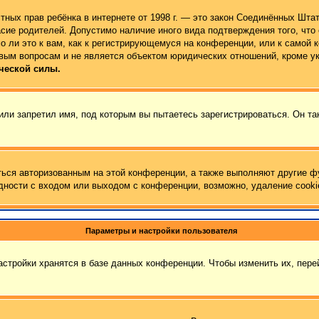
 частных прав ребёнка в интернете от 1998 г. — это закон Соединённых Ш
сие родителей. Допустимо наличие иного вида подтверждения того, чт
 ли это к вам, как к регистрирующемуся на конференции, или к самой 
вым вопросам и не является объектом юридических отношений, кроме у
ческой силы.
ли запретил имя, под которым вы пытаетесь зарегистрироваться. Он та
ться авторизованным на этой конференции, а также выполняют другие ф
ности с входом или выходом с конференции, возможно, удаление cooki
Параметры и настройки пользователя
стройки хранятся в базе данных конференции. Чтобы изменить их, пер