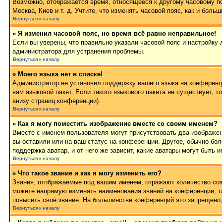
Возможно, отображается время, относящееся к другому часовому поя
Москва, Киев и т. д. Учтите, что изменять часовой пояс, как и бол
Вернуться к началу
» Я изменил часовой пояс, но время всё равно неправильное!
Если вы уверены, что правильно указали часовой пояс и настройку 
администратора для устранения проблемы.
Вернуться к началу
» Моего языка нет в списке!
Администратор не установил поддержку вашего языка на конференци
вам языковой пакет. Если такого языкового пакета не существует,
внизу страниц конференции).
Вернуться к началу
» Как я могу поместить изображение вместе со своим именем?
Вместе с именем пользователя могут присутствовать два изображен
вы оставили или на ваш статус на конференции. Другое, обычно бол
поддержка аватар, и от него же зависит, какие аватары могут быт
Вернуться к началу
» Что такое звание и как я могу изменить его?
Звания, отображаемые под вашим именем, отражают количество со
можете напрямую изменять наименования званий на конференции, т
повысить своё звание. На большинстве конференций это запрещено,
Вернуться к началу