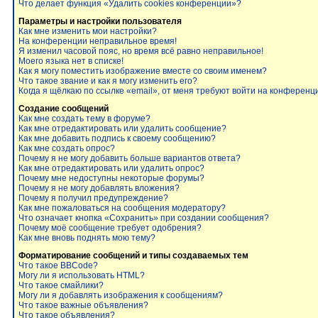
Что делает функция «Удалить cookies конференции»?
Параметры и настройки пользователя
Как мне изменить мои настройки?
На конференции неправильное время!
Я изменил часовой пояс, но время всё равно неправильное!
Моего языка нет в списке!
Как я могу поместить изображение вместе со своим именем?
Что такое звание и как я могу изменить его?
Когда я щёлкаю по ссылке «email», от меня требуют войти на конференц
Создание сообщений
Как мне создать тему в форуме?
Как мне отредактировать или удалить сообщение?
Как мне добавить подпись к своему сообщению?
Как мне создать опрос?
Почему я не могу добавить больше вариантов ответа?
Как мне отредактировать или удалить опрос?
Почему мне недоступны некоторые форумы?
Почему я не могу добавлять вложения?
Почему я получил предупреждение?
Как мне пожаловаться на сообщения модератору?
Что означает кнопка «Сохранить» при создании сообщения?
Почему моё сообщение требует одобрения?
Как мне вновь поднять мою тему?
Форматирование сообщений и типы создаваемых тем
Что такое BBCode?
Могу ли я использовать HTML?
Что такое смайлики?
Могу ли я добавлять изображения к сообщениям?
Что такое важные объявления?
Что такое объявления?