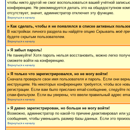
чтобы никто другой не смог воспользоваться вашей учётной записью
конференцию. Не рекомендуется делать это на общедоступном компь
отсутствует, значит, администратор отключил эту функцию.
Вернуться к началу
» Как сделать, чтобы я не появлялся в списке активных пользо
В настройках личного раздела вы найдёте опцию
Скрывать моё пре
будете скрытым пользователем.
Вернуться к началу
» Я забыл пароль!
Не паникуйте! Хотя пароль нельзя восстановить, можно легко полу
сможете войти на конференцию.
Вернуться к началу
» Я только что зарегистрировался, но не могу войти!
Сначала проверьте свои имя пользователя и пароль. Если они верн
инструкциям. На некоторых конференциях требуется, чтобы все но
регистрации. Если вам было прислано email-сообщение, следуйте п
спам-фильтром. Если вы уверены, что ввели правильный адрес emai
Вернуться к началу
» Я давно зарегистрирован, но больше не могу войти!
Возможно, администратор по какой-то причине деактивировал или 
сообщения, чтобы уменьшить размер базы данных. Если это произош
Вернуться к началу