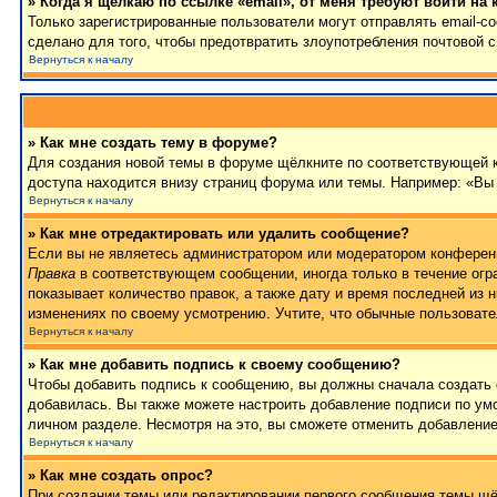
» Когда я щёлкаю по ссылке «email», от меня требуют войти на
Только зарегистрированные пользователи могут отправлять email-
сделано для того, чтобы предотвратить злоупотребления почтовой
Вернуться к началу
» Как мне создать тему в форуме?
Для создания новой темы в форуме щёлкните по соответствующей к
доступа находится внизу страниц форума или темы. Например: «Вы 
Вернуться к началу
» Как мне отредактировать или удалить сообщение?
Если вы не являетесь администратором или модератором конференц
Правка
в соответствующем сообщении, иногда только в течение огра
показывает количество правок, а также дату и время последней из 
изменениях по своему усмотрению. Учтите, что обычные пользовател
Вернуться к началу
» Как мне добавить подпись к своему сообщению?
Чтобы добавить подпись к сообщению, вы должны сначала создать 
добавилась. Вы также можете настроить добавление подписи по у
личном разделе. Несмотря на это, вы сможете отменить добавлени
Вернуться к началу
» Как мне создать опрос?
При создании темы или редактировании первого сообщения темы щё