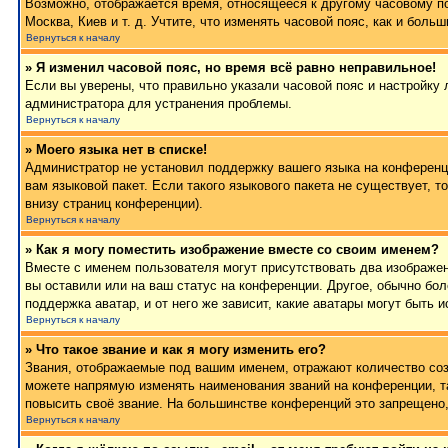
Возможно, отображается время, относящееся к другому часовому поя
Москва, Киев и т. д. Учтите, что изменять часовой пояс, как и бол
Вернуться к началу
» Я изменил часовой пояс, но время всё равно неправильное!
Если вы уверены, что правильно указали часовой пояс и настройку 
администратора для устранения проблемы.
Вернуться к началу
» Моего языка нет в списке!
Администратор не установил поддержку вашего языка на конференци
вам языковой пакет. Если такого языкового пакета не существует,
внизу страниц конференции).
Вернуться к началу
» Как я могу поместить изображение вместе со своим именем?
Вместе с именем пользователя могут присутствовать два изображен
вы оставили или на ваш статус на конференции. Другое, обычно бол
поддержка аватар, и от него же зависит, какие аватары могут быт
Вернуться к началу
» Что такое звание и как я могу изменить его?
Звания, отображаемые под вашим именем, отражают количество со
можете напрямую изменять наименования званий на конференции, т
повысить своё звание. На большинстве конференций это запрещено,
Вернуться к началу