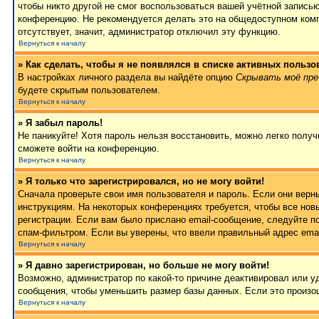
чтобы никто другой не смог воспользоваться вашей учётной записью
конференцию. Не рекомендуется делать это на общедоступном компь
отсутствует, значит, администратор отключил эту функцию.
Вернуться к началу
» Как сделать, чтобы я не появлялся в списке активных пользо
В настройках личного раздела вы найдёте опцию
Скрывать моё пре
будете скрытым пользователем.
Вернуться к началу
» Я забыл пароль!
Не паникуйте! Хотя пароль нельзя восстановить, можно легко полу
сможете войти на конференцию.
Вернуться к началу
» Я только что зарегистрировался, но не могу войти!
Сначала проверьте свои имя пользователя и пароль. Если они верн
инструкциям. На некоторых конференциях требуется, чтобы все но
регистрации. Если вам было прислано email-сообщение, следуйте п
спам-фильтром. Если вы уверены, что ввели правильный адрес emai
Вернуться к началу
» Я давно зарегистрирован, но больше не могу войти!
Возможно, администратор по какой-то причине деактивировал или 
сообщения, чтобы уменьшить размер базы данных. Если это произош
Вернуться к началу