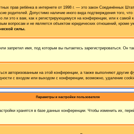
 частных прав ребёнка в интернете от 1998 г. — это закон Соединённых Ш
сие родителей. Допустимо наличие иного вида подтверждения того, чт
 ли это к вам, как к регистрирующемуся на конференции, или к самой 
вым вопросам и не является объектом юридических отношений, кроме у
ческой силы.
ли запретил имя, под которым вы пытаетесь зарегистрироваться. Он та
ться авторизованным на этой конференции, а также выполняют другие ф
ности с входом или выходом с конференции, возможно, удаление cooki
Параметры и настройки пользователя
стройки хранятся в базе данных конференции. Чтобы изменить их, пер