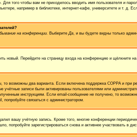
. Для того чтобы вам не приходилось вводить имя пользователя и паро
ютере, например в библиотеке, интернет-кафе, университете и т. д. Ес
вателей?
бывание на конференции
. Выберите
Да
, и вы будете видны только адми
чить новый. Перейдите на страницу входа на конференцию и щёлкните н
ы, то возможны два варианта. Если включена поддержка COPPA и при ре
вые учётные записи были активированы пользователями или администрат
олученным инструкциям. Если email-сообщение не получено, то возможно
l, попробуйте связаться с администратором.
удалил вашу учётную запись. Кроме того, многие конференции периодич
ло, попробуйте зарегистрироваться снова и активнее участвовать в дис