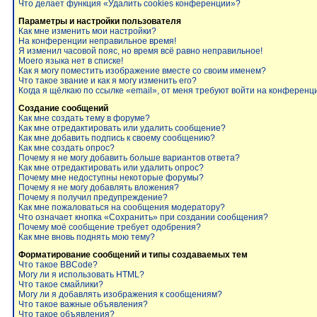
Что делает функция «Удалить cookies конференции»?
Параметры и настройки пользователя
Как мне изменить мои настройки?
На конференции неправильное время!
Я изменил часовой пояс, но время всё равно неправильное!
Моего языка нет в списке!
Как я могу поместить изображение вместе со своим именем?
Что такое звание и как я могу изменить его?
Когда я щёлкаю по ссылке «email», от меня требуют войти на конференц
Создание сообщений
Как мне создать тему в форуме?
Как мне отредактировать или удалить сообщение?
Как мне добавить подпись к своему сообщению?
Как мне создать опрос?
Почему я не могу добавить больше вариантов ответа?
Как мне отредактировать или удалить опрос?
Почему мне недоступны некоторые форумы?
Почему я не могу добавлять вложения?
Почему я получил предупреждение?
Как мне пожаловаться на сообщения модератору?
Что означает кнопка «Сохранить» при создании сообщения?
Почему моё сообщение требует одобрения?
Как мне вновь поднять мою тему?
Форматирование сообщений и типы создаваемых тем
Что такое BBCode?
Могу ли я использовать HTML?
Что такое смайлики?
Могу ли я добавлять изображения к сообщениям?
Что такое важные объявления?
Что такое объявления?