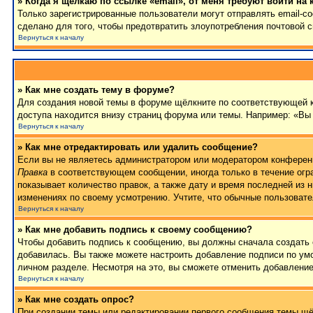
» Когда я щёлкаю по ссылке «email», от меня требуют войти на
Только зарегистрированные пользователи могут отправлять email-
сделано для того, чтобы предотвратить злоупотребления почтовой
Вернуться к началу
» Как мне создать тему в форуме?
Для создания новой темы в форуме щёлкните по соответствующей к
доступа находится внизу страниц форума или темы. Например: «Вы 
Вернуться к началу
» Как мне отредактировать или удалить сообщение?
Если вы не являетесь администратором или модератором конференц
Правка
в соответствующем сообщении, иногда только в течение огра
показывает количество правок, а также дату и время последней из 
изменениях по своему усмотрению. Учтите, что обычные пользовател
Вернуться к началу
» Как мне добавить подпись к своему сообщению?
Чтобы добавить подпись к сообщению, вы должны сначала создать 
добавилась. Вы также можете настроить добавление подписи по у
личном разделе. Несмотря на это, вы сможете отменить добавлени
Вернуться к началу
» Как мне создать опрос?
При создании темы или редактировании первого сообщения темы щё