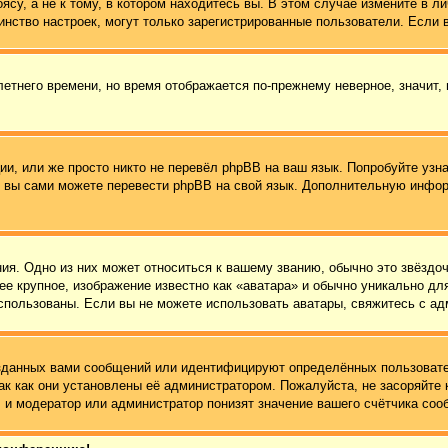
су, а не к тому, в котором находитесь вы. В этом случае измените в ли
ьшинство настроек, могут только зарегистрированные пользователи. Если
летнего времени, но время отображается по-прежнему неверное, значит,
и, или же просто никто не перевёл phpBB на ваш язык. Попробуйте узн
 то вы сами можете перевести phpBB на свой язык. Дополнительную инф
ия. Одно из них может относиться к вашему званию, обычно это звёздоч
ее крупное, изображение известно как «аватара» и обычно уникально дл
ь использованы. Если вы не можете использовать аватары, свяжитесь с 
зданных вами сообщений или идентифицируют определённых пользовате
ак как они установлены её администратором. Пожалуйста, не засоряйт
 и модератор или администратор понизят значение вашего счётчика соо