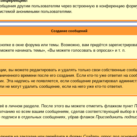
 конференцию!
сообщения другим пользователям через встроенную в конференцию форму
 системой анонимными пользователями.
Создание сообщений
нопке в окне форума или темы. Возможно, вам придётся зарегистрирова
можете начинать темы», «Вы можете голосовать в опросах» и т. п.
ии, вы можете редактировать и удалять только свои собственные сообщ
ниченного времени после его создания. Если кто-то уже ответил на соо
них. Эта надпись не появляется, если сообщение редактировал админист
и не могут удалить сообщение, если на него уже кто-то ответил.
её в личном разделе. После этого вы можете отметить флажком пункт
П
молчанию ко всем вашим сообщениям, сделав соответствующий выбор в 
е подписи в отдельных сообщениях, убрав флажок
Присоединить подпи
лкните на закладке или перейдите в форму
Создать опрос
под основной