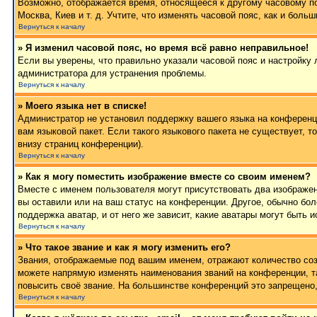
Возможно, отображается время, относящееся к другому часовому поя
Москва, Киев и т. д. Учтите, что изменять часовой пояс, как и бол
Вернуться к началу
» Я изменил часовой пояс, но время всё равно неправильное!
Если вы уверены, что правильно указали часовой пояс и настройку 
администратора для устранения проблемы.
Вернуться к началу
» Моего языка нет в списке!
Администратор не установил поддержку вашего языка на конференци
вам языковой пакет. Если такого языкового пакета не существует,
внизу страниц конференции).
Вернуться к началу
» Как я могу поместить изображение вместе со своим именем?
Вместе с именем пользователя могут присутствовать два изображен
вы оставили или на ваш статус на конференции. Другое, обычно бол
поддержка аватар, и от него же зависит, какие аватары могут быт
Вернуться к началу
» Что такое звание и как я могу изменить его?
Звания, отображаемые под вашим именем, отражают количество со
можете напрямую изменять наименования званий на конференции, т
повысить своё звание. На большинстве конференций это запрещено,
Вернуться к началу