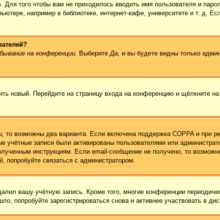
. Для того чтобы вам не приходилось вводить имя пользователя и паро
ютере, например в библиотеке, интернет-кафе, университете и т. д. Ес
вателей?
бывание на конференции
. Выберите
Да
, и вы будете видны только адми
чить новый. Перейдите на страницу входа на конференцию и щёлкните н
ы, то возможны два варианта. Если включена поддержка COPPA и при ре
вые учётные записи были активированы пользователями или администрат
олученным инструкциям. Если email-сообщение не получено, то возможно
l, попробуйте связаться с администратором.
удалил вашу учётную запись. Кроме того, многие конференции периодич
ло, попробуйте зарегистрироваться снова и активнее участвовать в дис