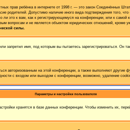
 частных прав ребёнка в интернете от 1998 г. — это закон Соединённых Ш
сие родителей. Допустимо наличие иного вида подтверждения того, чт
 ли это к вам, как к регистрирующемуся на конференции, или к самой 
вым вопросам и не является объектом юридических отношений, кроме у
ческой силы.
ли запретил имя, под которым вы пытаетесь зарегистрироваться. Он та
ться авторизованным на этой конференции, а также выполняют другие ф
ности с входом или выходом с конференции, возможно, удаление cooki
Параметры и настройки пользователя
стройки хранятся в базе данных конференции. Чтобы изменить их, пер