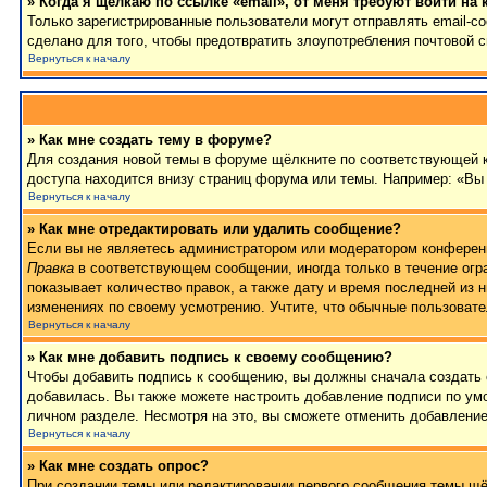
» Когда я щёлкаю по ссылке «email», от меня требуют войти на
Только зарегистрированные пользователи могут отправлять email-
сделано для того, чтобы предотвратить злоупотребления почтовой
Вернуться к началу
» Как мне создать тему в форуме?
Для создания новой темы в форуме щёлкните по соответствующей к
доступа находится внизу страниц форума или темы. Например: «Вы 
Вернуться к началу
» Как мне отредактировать или удалить сообщение?
Если вы не являетесь администратором или модератором конференц
Правка
в соответствующем сообщении, иногда только в течение огра
показывает количество правок, а также дату и время последней из 
изменениях по своему усмотрению. Учтите, что обычные пользовател
Вернуться к началу
» Как мне добавить подпись к своему сообщению?
Чтобы добавить подпись к сообщению, вы должны сначала создать 
добавилась. Вы также можете настроить добавление подписи по у
личном разделе. Несмотря на это, вы сможете отменить добавлени
Вернуться к началу
» Как мне создать опрос?
При создании темы или редактировании первого сообщения темы щё