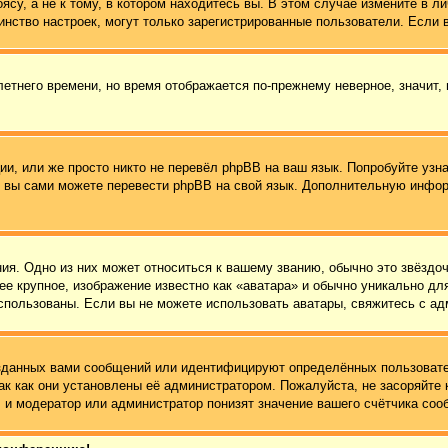
су, а не к тому, в котором находитесь вы. В этом случае измените в ли
ьшинство настроек, могут только зарегистрированные пользователи. Если
летнего времени, но время отображается по-прежнему неверное, значит,
и, или же просто никто не перевёл phpBB на ваш язык. Попробуйте узн
 то вы сами можете перевести phpBB на свой язык. Дополнительную инф
ия. Одно из них может относиться к вашему званию, обычно это звёздоч
ее крупное, изображение известно как «аватара» и обычно уникально дл
ь использованы. Если вы не можете использовать аватары, свяжитесь с 
зданных вами сообщений или идентифицируют определённых пользовате
ак как они установлены её администратором. Пожалуйста, не засоряйт
 и модератор или администратор понизят значение вашего счётчика соо