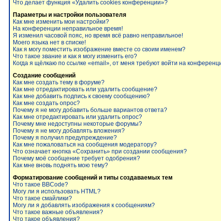
Что делает функция «Удалить cookies конференции»?
Параметры и настройки пользователя
Как мне изменить мои настройки?
На конференции неправильное время!
Я изменил часовой пояс, но время всё равно неправильное!
Моего языка нет в списке!
Как я могу поместить изображение вместе со своим именем?
Что такое звание и как я могу изменить его?
Когда я щёлкаю по ссылке «email», от меня требуют войти на конференц
Создание сообщений
Как мне создать тему в форуме?
Как мне отредактировать или удалить сообщение?
Как мне добавить подпись к своему сообщению?
Как мне создать опрос?
Почему я не могу добавить больше вариантов ответа?
Как мне отредактировать или удалить опрос?
Почему мне недоступны некоторые форумы?
Почему я не могу добавлять вложения?
Почему я получил предупреждение?
Как мне пожаловаться на сообщения модератору?
Что означает кнопка «Сохранить» при создании сообщения?
Почему моё сообщение требует одобрения?
Как мне вновь поднять мою тему?
Форматирование сообщений и типы создаваемых тем
Что такое BBCode?
Могу ли я использовать HTML?
Что такое смайлики?
Могу ли я добавлять изображения к сообщениям?
Что такое важные объявления?
Что такое объявления?