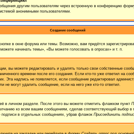
 конференцию!
сообщения другим пользователям через встроенную в конференцию форму
 системой анонимными пользователями.
Создание сообщений
нопке в окне форума или темы. Возможно, вам придётся зарегистрирова
можете начинать темы», «Вы можете голосовать в опросах» и т. п.
ии, вы можете редактировать и удалять только свои собственные сообщ
ниченного времени после его создания. Если кто-то уже ответил на соо
них. Эта надпись не появляется, если сообщение редактировал админист
и не могут удалить сообщение, если на него уже кто-то ответил.
её в личном разделе. После этого вы можете отметить флажком пункт
П
молчанию ко всем вашим сообщениям, сделав соответствующий выбор в 
е подписи в отдельных сообщениях, убрав флажок
Присоединить подпи
лкните на закладке или перейдите в форму
Создать опрос
под основной