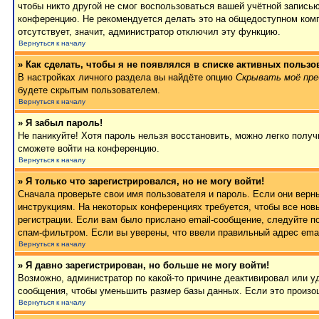
чтобы никто другой не смог воспользоваться вашей учётной записью
конференцию. Не рекомендуется делать это на общедоступном компь
отсутствует, значит, администратор отключил эту функцию.
Вернуться к началу
» Как сделать, чтобы я не появлялся в списке активных пользо
В настройках личного раздела вы найдёте опцию
Скрывать моё пре
будете скрытым пользователем.
Вернуться к началу
» Я забыл пароль!
Не паникуйте! Хотя пароль нельзя восстановить, можно легко полу
сможете войти на конференцию.
Вернуться к началу
» Я только что зарегистрировался, но не могу войти!
Сначала проверьте свои имя пользователя и пароль. Если они верн
инструкциям. На некоторых конференциях требуется, чтобы все но
регистрации. Если вам было прислано email-сообщение, следуйте п
спам-фильтром. Если вы уверены, что ввели правильный адрес emai
Вернуться к началу
» Я давно зарегистрирован, но больше не могу войти!
Возможно, администратор по какой-то причине деактивировал или 
сообщения, чтобы уменьшить размер базы данных. Если это произош
Вернуться к началу